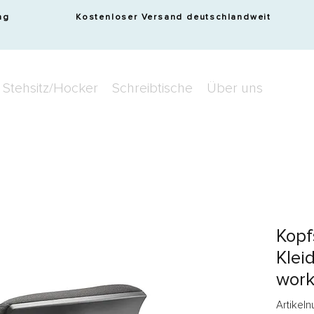
ng
Kostenloser Versand deutschlandweit
Stehsitz/Hocker
Schreibtische
Über uns
Kopf
Klei
wor
Artikeln