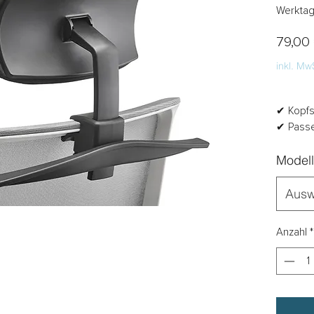
Werkta
79,00
inkl. Mw
✔ Kopfs
✔ Passe
Modell
Ausw
Anzahl
*