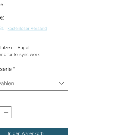
ge
Preis
 €
St.
|
kostenloser Versand
tütze mit Bügel
nd für to-sync work
serie
*
ählen
In den Warenkorb