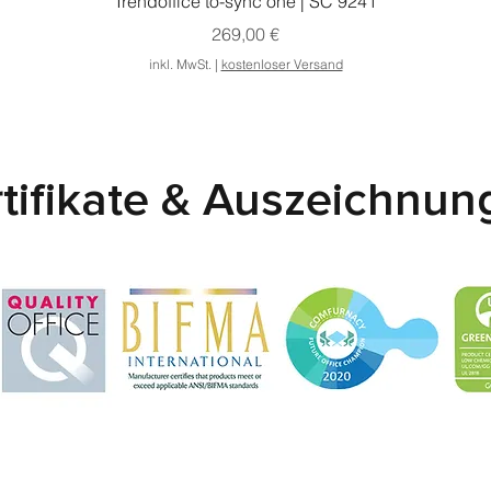
Trendoffice to-sync one | SC 9241
Preis
269,00 €
inkl. MwSt.
|
kostenloser Versand
tifikate & Auszeichnu